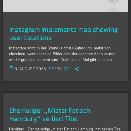
Instagram implements map showing
user locations
Instagram sorgt in der Szene ja oft für Aufregung, meist von
einzelnen, wenn einzelne Bilder oder der gesamte Account mal
wieder grundlos gesperrt wird. Doch dieses Mal gibt es einen
großen Grund zur Aufregung: Instagram implementiert eine Karte
today
8. AUGUST 2025
130
1
mit Standorten der Nutzer und macht so für alle sichtbar, wo du
dich gerade befindest. Aber zur Beruhigung gleich die gute
Nachricht: man muss sich aktiv dafür entscheiden, seinen
Standort mit anderen […]
Ehemaliger „Mister Fetisch
Hamburg“ verliert Titel
Hamburg ⋅ Der bisherige „Mister Fetisch Hamburg“ hat seinen Titel