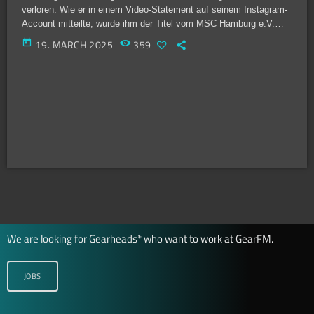
verloren. Wie er in einem Video-Statement auf seinem Instagram-
Account mitteilte, wurde ihm der Titel vom MSC Hamburg e.V.
aberkannt. Als Gründe nannte der MSC unter anderem, dass der
today
19. MARCH 2025
359
von ihm initiierte „Hamburg Fetish Crawl“ ohne Beteiligung des
Vereins stattfinde. Zudem habe der Konflikt zwischen dem MSC
und dem Leather Social Hamburg negative Auswirkungen auf die
vom Titelträger für den MSC […]
We are looking for Gearheads* who want to work at GearFM.
JOBS