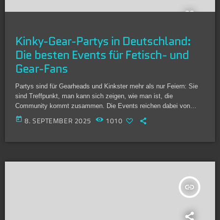
Kinky-Gear-Partys in Deutschland:
Die besten Events für Fetisch- und
Gear-Fans
Partys sind für Gearheads und Kinkster mehr als nur Feiern: Sie
sind Treffpunkt, man kann sich zeigen, wie man ist, die
Community kommt zusammen. Die Events reichen dabei von
Berlin über Mannheim bis nach Biberist in der Schweiz. Egal, ob
today
8. SEPTEMBER 2025
1010
du Puppy bist, MX liebst, es eng und schwarz in Rubber magst
oder Sportsgear im Trikot präsentierst: Hier ist jeder willkommen
und es gibt für jeden das passende Event. Damit […]
insert_link