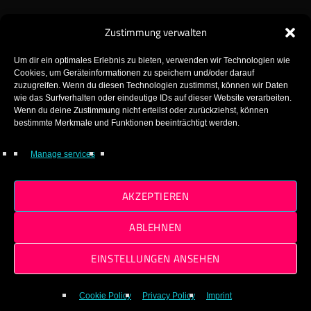
Zustimmung verwalten
Um dir ein optimales Erlebnis zu bieten, verwenden wir Technologien wie
Cookies, um Geräteinformationen zu speichern und/oder darauf
zuzugreifen. Wenn du diesen Technologien zustimmst, können wir Daten
wie das Surfverhalten oder eindeutige IDs auf dieser Website verarbeiten.
Wenn du deine Zustimmung nicht erteilst oder zurückziehst, können
GearFM – The Gearhead Radio!
bestimmte Merkmale und Funktionen beeinträchtigt werden.
Made with ♡ in Gear!
Manage services
© 2025 GearFM
AKZEPTIEREN
ABLEHNEN
EINSTELLUNGEN ANSEHEN
Cookie Policy
Privacy Policy
Imprint