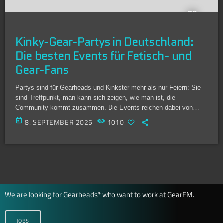
Kinky-Gear-Partys in Deutschland:
Die besten Events für Fetisch- und
Gear-Fans
Partys sind für Gearheads und Kinkster mehr als nur Feiern: Sie
sind Treffpunkt, man kann sich zeigen, wie man ist, die
Community kommt zusammen. Die Events reichen dabei von
Berlin über Mannheim bis nach Biberist in der Schweiz. Egal, ob
today
8. SEPTEMBER 2025
1010
du Puppy bist, MX liebst, es eng und schwarz in Rubber magst
oder Sportsgear im Trikot präsentierst: Hier ist jeder willkommen
und es gibt für jeden das passende Event. Damit […]
We are looking for Gearheads* who want to work at GearFM.
JOBS