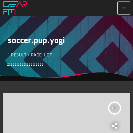
menu
soccer.pup.yogi
1 RESULT / PAGE 1 OF 1
insert_link