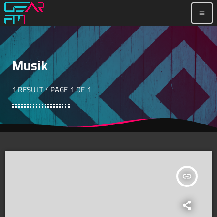
menu
Musik
1 RESULT / PAGE 1 OF 1
insert_link