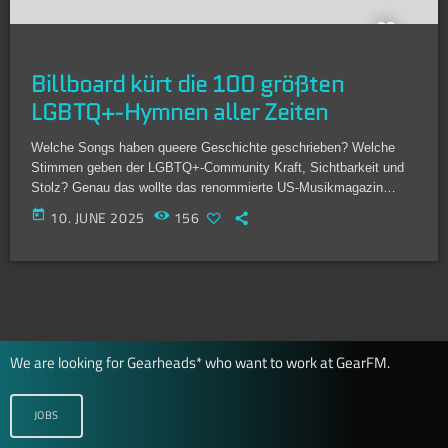
Billboard kürt die 100 größten
LGBTQ+-Hymnen aller Zeiten
Welche Songs haben queere Geschichte geschrieben? Welche
Stimmen geben der LGBTQ+-Community Kraft, Sichtbarkeit und
Stolz? Genau das wollte das renommierte US-Musikmagazin
Billboard wissen – und hat eine Liste der 100 wichtigsten und
today
10. JUNE 2025
156
einflussreichsten Songs zusammengestellt, die die queere
Community geprägt haben. Das Ergebnis: Eine musikalische
Zeitreise durch fünf Jahrzehnte – von Disco über House bis Pop –
mit großen Namen wie Elton John, Madonna, Whitney Houston,
David Bowie, Troye Sivan, […]
We are looking for Gearheads* who want to work at GearFM.
JOBS