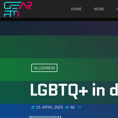
HOME
NEWS
ALLGEMEIN
LGBTQ+ in 
25. APRIL 2025
50
today