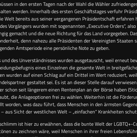
üssen in den ersten Tagen nach der Wahl die Wähler zufriedenges
lten werden. Innerhalb des ersten Geschäftstages verfuhr Präsi
reie Welt bereits aus seiner vergangenen Präsidentschaft erfahren h
des Vorgängers wurden mit sogenannten „Executive Orders“, also 
ig gemacht und die neue Richtung für das Land vorgegeben. Das 
derheit, denn nahezu alle Präsidenten der Vereinigten Staaten s
lgenden Amtsperiode eine persönliche Note zu geben.
s und des Unverständnisses wurden ausgetauscht, weil erneut be
heidungsbefugnis eines Einzelnen die gesamte Welt in breitgefäche
n wurden auf einen Schlag auf ein Drittel im Wert reduziert, weil 
delspartner gestaltet sei. Es ist an dieser Stelle darauf verwiesen
r schon seit längerem einen Rentenplan an der Börse haben (Stic
ubt, die Anlageoptionen frei zu wählen. Weiterhin ist die Förder
ellt worden, was dazu führt, dass Menschen in den ärmsten Gege
 aus Sicht der westlichen Welt – „einfachen“ Krankheiten schutzl
chlimm ist hier zu erwähnen, dass die bunte Welt der LGBTQ+-C
tönen zu zeichnen wäre, weil Menschen in ihrer freien Lebensfüh