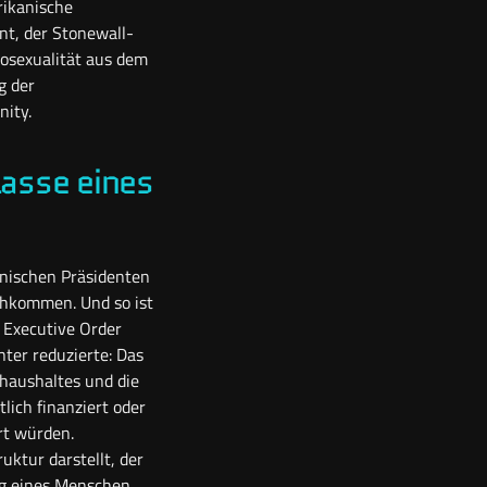
rikanische
nt, der Stonewall-
osexualität aus dem
g der
ity.
lasse eines
anischen Präsidenten
chkommen. Und so ist
 Executive Order
ter reduzierte: Das
shaushaltes und die
lich finanziert oder
rt würden.
uktur darstellt, der
ng eines Menschen