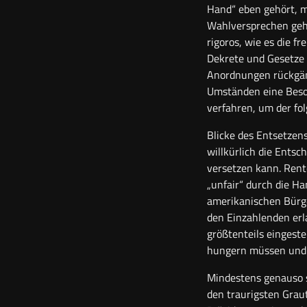
Hand“ eben gehört, m
Wahlversprechen geha
rigoros, wie es die f
Dekrete und Gesetze 
Anordnungen rückgäng
Umständen eine Beson
verfahren, um der fo
Blicke des Entsetzen
willkürlich die Entsc
versetzen kann. Rente
„unfair“ durch die Han
amerikanischen Bürge
den Einzahlenden erla
größtenteils eingest
hungern müssen und –
Mindestens genauso s
den traurigsten Grau