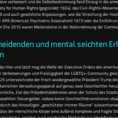
ive verbessert und die Selbstbestimmung fand Einzug in die ame
ciety for Human Rights (gegründet 1924), das Civil-Rights-Moveme
9 und auch gesetzliche Anpassungen, wie die Streichung der Hom
r APA (American Psychiatric Association) 1973 oder die Einführun
hen Ehe 2015 waren Meilensteine in der Wahrnehmung der Commun
neidenden und mental seichten Er
n
 das Hier und Jetzt mag die Welle der Executive Orders des amerik
er Verbesserungen und Freizügigkeit der LGBTQ+-Community glei
25 unterzeichnete der frisch wiedergewählte Präsident Trump die
kanischen Verwaltungsapparat auf genau zwei Geschlechter herun
nliche. Ziel des Präsidentialdekretes seien der Schutz des Staat
zahlten Steuergelder, sodass keine Geschlechtstransitionen staat
durch das Hinzufügen „geschützter intimer Räume“ subventionie
, dass der menschliche Körper eine äußerst komplexe und fragile Str
natomische, sondern auch psychische Merkmale zur Identifizieru