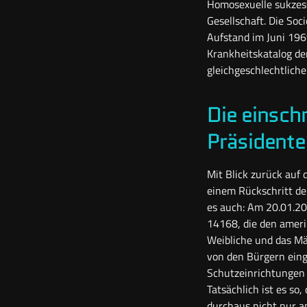
Homosexuelle sukzess
Gesellschaft. Die So
Aufstand im Juni 196
Krankheitskatalog de
gleichgeschlechtlic
Die einsch
Präsidente
Mit Blick zurück auf
einem Rückschritt d
es auch: Am 20.01.20
14168, die den ameri
Weibliche und das Män
von den Bürgern einge
Schutzeinrichtungen 
Tatsächlich ist es so
durchaus nicht nur a