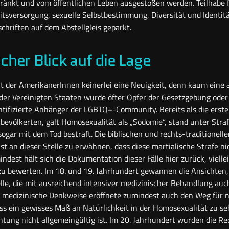
ränkt und vom öffentlichen Leben ausgestoßen werden. Teilhabe
itsversorgung, sexuelle Selbstbestimmung, Diversität und Identit
chriften auf dem Abstellgleis geparkt.
scher Blick auf die Lage
cht der AmerikanerInnen keinerlei eine Neuigkeit, denn kaum eine
er Vereinigten Staaten wurde öfter Opfer der Gesetzgebung oder
ntifizierte Anhänger der LGBTQ+-Community. Bereits als die erste
 bevölkerten, galt Homosexualität als „Sodomie“, stand unter Stra
ogar mit dem Tod bestraft. Die biblischen und rechts-traditionell
ist an dieser Stelle zu erwähnen, dass diese martialische Strafe
dest hält sich die Dokumentation dieser Fälle hier zurück, vielleic
zu bewerten. Im 18. und 19. Jahrhundert gewannen die Ansichten
elle, die mit ausreichend intensiver medizinischer Behandlung auc
e, medizinische Denkweise eröffnete zumindest auch den Weg für 
s ein gewisses Maß an Natürlichkeit in der Homosexualität zu s
tung nicht allgemeingültig ist. Im 20. Jahrhundert wurden die Re