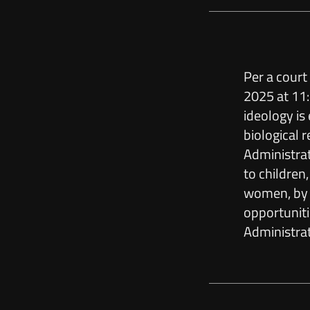
Per a court
2025 at 11
ideology i
biological 
Administra
to children
women, by d
opportuniti
Administrat