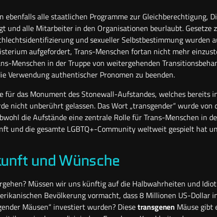
 ebenfalls alle staatlichen Programme zur Gleichberechtigung, Di
egt und alle Mitarbeiter in den Organisationen beurlaubt. Gesetze
chlechtsidentifizierung und sexueller Selbstbestimmung wurden 
sterium aufgefordert, Trans-Menschen fortan nicht mehr einzuste
rans-Menschen in der Truppe von weitergehenden Transitionsbeh
die Verwendung authentischer Pronomen zu beenden.
te für das Monument des Stonewall-Aufstandes, welches bereits in
e nicht unberührt gelassen. Das Wort „transgender“ wurde von 
obwohl die Aufstände eine zentrale Rolle für Trans-Menschen in d
ft und die gesamte LGBTQ+-Community weltweit gespielt hat und
kunft und Wünsche
tergehen? Müssen wir uns künftig auf die Halbwahrheiten und Idiot
erikanischen Bevölkerung vormacht, dass 8 Millionen US-Dollar in 
gender Mäusen“ investiert wurden? Diese
transgenen
Mäuse gibt e