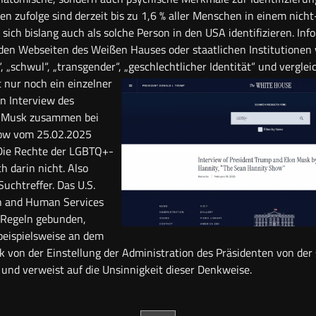
n zufolge sind derzeit bis zu 1,6 % aller Menschen in einem nich
ich bislang auch als solche Person in den USA identifizieren. In
f den Webseiten des Weißen Hauses oder staatlichen Institutionen 
, „schwul“, „transgender“, „geschlechtlicher Identität“ und vergl
t nur noch ein einzelner
in Interview des
n Musk zusammen bei
ow vom 25.02.2025
 Die Rechte der LGBTQ+-
 darin nicht. Also
Suchtreffer. Das U.S.
h and Human Services
e Regeln gebunden,
 beispielsweise an dem
k von der Einstellung der Administration des Präsidenten von der 
 und verweist auf die Unsinnigkeit dieser Denkweise.