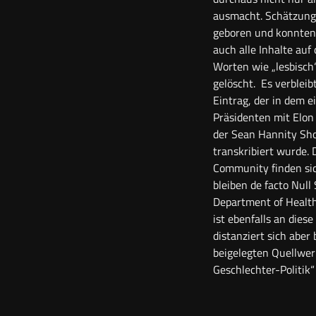
ausmacht. Schätzunge
geboren und konnten s
auch alle Inhalte au
Worten wie „lesbisch“
gelöscht.
Es verbleib
Eintrag, der in dem e
Präsidenten mit Elo
der Sean Hannity Sh
transkribiert wurde.
Community finden sich
bleiben de facto Null 
Department of Healt
ist ebenfalls an dies
distanziert sich aber
beigelegten Quellwer
Geschlechter-Politik“