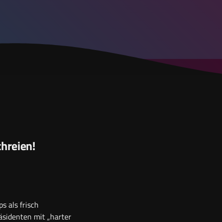
chreien!
s als frisch
äsidenten mit „harter