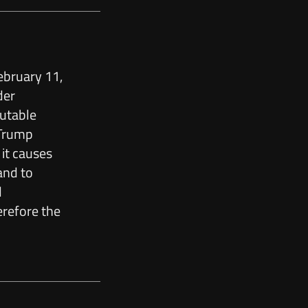
ebruary 11,
der
mutable
 Trump
it causes
and to
d
erefore the