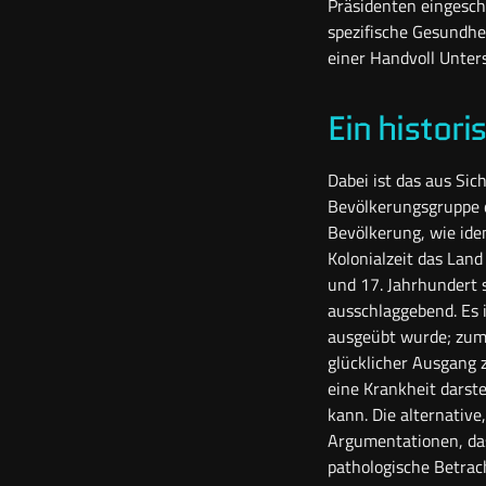
Präsidenten eingesch
spezifische Gesundhe
einer Handvoll Unters
Ein histori
Dabei ist das aus Si
Bevölkerungsgruppe d
Bevölkerung, wie ide
Kolonialzeit das Land
und 17. Jahrhundert s
ausschlaggebend. Es 
ausgeübt wurde; zumin
glücklicher Ausgang 
eine Krankheit darst
kann. Die alternativ
Argumentationen, das
pathologische Betrach