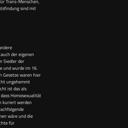
 für Trans-Menschen,
ätsfindung sind mit
 andere
 auch der eigenen
n Siedler der
fe und wurde im 16.
en Gesetze waren hier
 nicht ungehemmt
ht ist das als
, dass Homosexualität
h kuriert werden
nachfolgende
ehen wäre und die
chte für