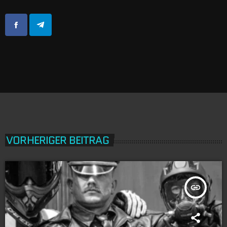
VORHERIGER BEITRAG
insert_link