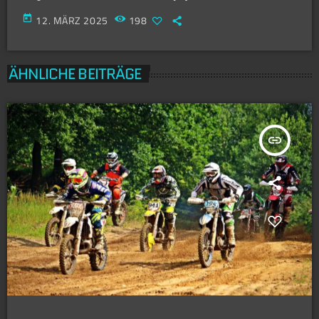
today
12. MÄRZ 2025
198
ÄHNLICHE BEITRÄGE
insert_link