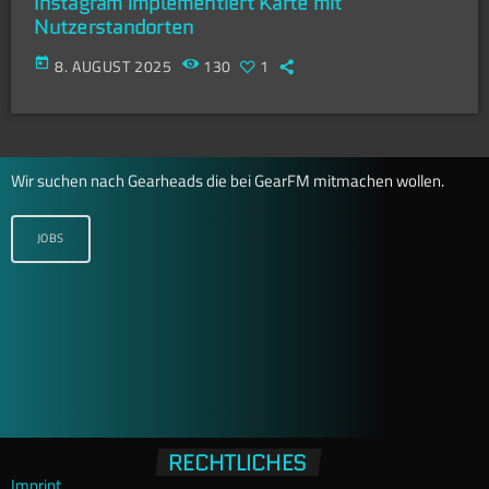
Instagram implementiert Karte mit
Nutzerstandorten
today
8. AUGUST 2025
130
1
Wir suchen nach Gearheads die bei GearFM mitmachen wollen.
JOBS
RECHTLICHES
Imprint