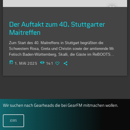
Der Auftakt zum 40. Stuttgarter
Maitreffen
Zum Start des 40. Maitreffens in Stuttgart begrüßten die
Schwestern Rosa, Greta und Christin sowie der amtierende Mr.
Fetisch Baden-Württemberg, Skalli, die Gäste im ReBOOTS
Stuttgart zur offiziellen Kandidatenvorstellung. Die Bar war gut
today
1. MAI 2025
141
besucht – zahlreiche Mitglieder der Community waren gekommen,
um die Bewerber kennenzulernen und den Auftakt des
Wochenendes gemeinsam zu feiern. Die drei engagierten
Kandidaten stellten sich vor und gaben Einblicke in ihre
Motivation, ihre Fetische und ihre […]
Wir suchen nach Gearheads die bei GearFM mitmachen wollen.
JOBS