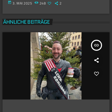
today
3. MAI 2025
248
2
ÄHNLICHE BEITRÄGE
insert_link