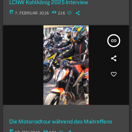
LCNW Kohlkönig 2025 Interview
today
7. FEBRUAR 2026
226
insert_link
Die Motorradtour während des Maitreffens
today